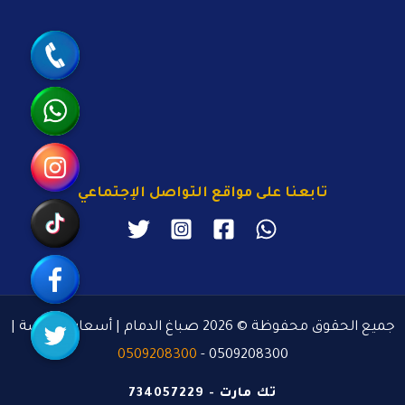
جوال
واتساب
انستقرام
تابعنا على مواقع التواصل الإجتماعي
تيك توك
رابط مخصّص
تويتر
جميع الحقوق محفوظة © 2026 صباغ الدمام | أسعار منافسة |
0509208300
0509208300 -
تك مارت - 734057229