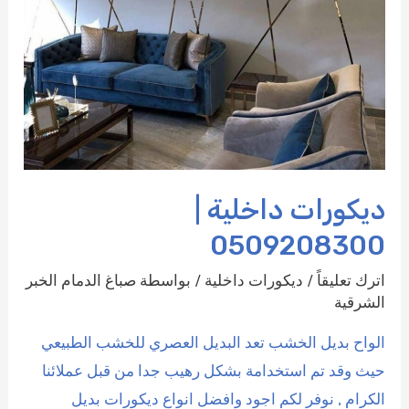
ديكورات داخلية |
0509208300
اترك تعليقاً
/
ديكورات داخلية
/ بواسطة
صباغ الدمام الخبر
الشرقية
الواح بديل الخشب تعد البديل العصري للخشب الطبيعي
حيث وقد تم استخدامة بشكل رهيب جدا من قبل عملائنا
الكرام , نوفر لكم اجود وافضل انواع ديكورات بديل