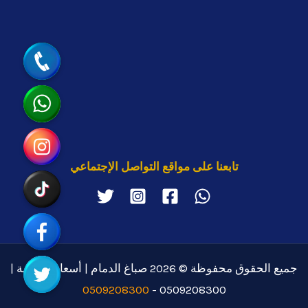
جوال
واتساب
انستقرام
تابعنا على مواقع التواصل الإجتماعي
تيك توك
رابط مخصّص
تويتر
جميع الحقوق محفوظة © 2026 صباغ الدمام | أسعار منافسة |
0509208300
0509208300 -