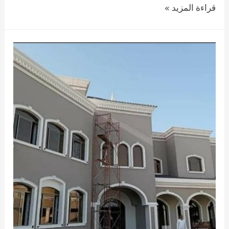
صباغ
قراءة المزيد »
القطيف
لعمل
جميع
انواع
الصباغ
الخارجية
والداخلية