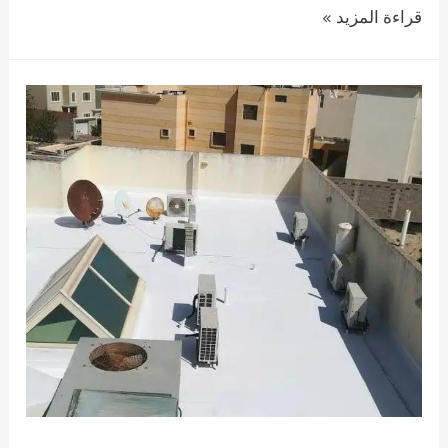
مقاول
قراءة المزيد »
ترميم
الدمام
لترميم
المباني
القديمة
بافضل
الاسعار