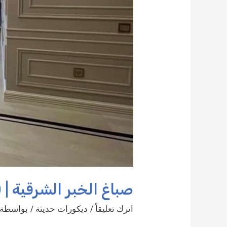
صباغ الخبر الشرقية | 0509208300
اترك تعليقاً
/
ديكورات حديثة
/ بواسطة