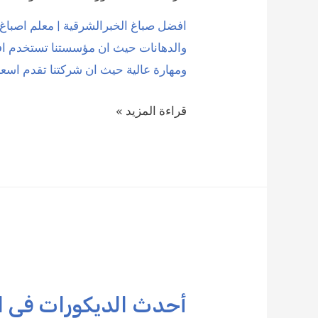
افضل صباغ الخبرالشرقية | معلم اصبا
والدهانات حيث ان مؤسستنا تستخدم افض
ومهارة عالية حيث ان شركتنا تقدم اسع
صباغين
قراءة المزيد »
الخبر
الشرقية
|
0509208300
أحدث الديكورات في الدمام | 