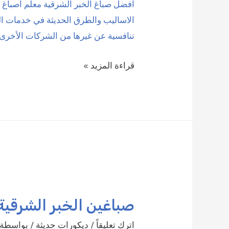
افضل صباغ الخبر الشرقية معلم اصبا
الاساليب والطرق الحديثة في خدمات الد
تنافسية عن غيرها من الشركات الأخرى 
صباغ
قراءة المزيد »
الخبر
الشرقية
|
0509208300
صباغين الخبر الشرقية | 9208300
اترك تعليقاً
/
ديكورات حديثة
/ بواسطة