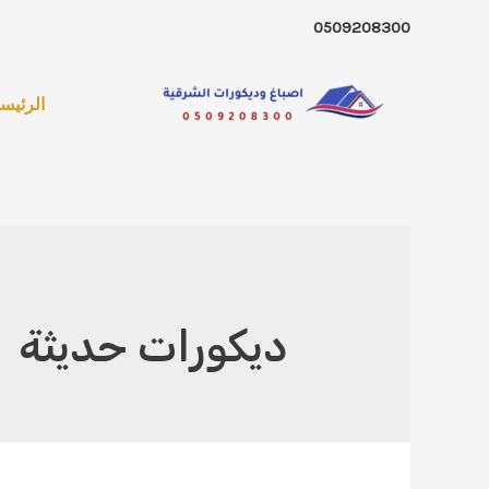
خطي
0509208300
لى
لمحتوى
الرئيسي
ديكورات حديثة