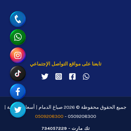
جوال
واتساب
انستقرام
تابعنا على مواقع التواصل الإجتماعي
تيك توك
رابط مخصّص
تويتر
جميع الحقوق محفوظة © 2026 صباغ الدمام | أسعار منافسة |
0509208300
0509208300 -
تك مارت - 734057229