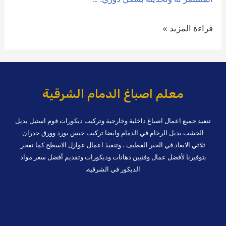
ترميم
قراءة المزيد »
منازل
ومباني
قديمة
بالقطيف
معلم اصباغ الدمام الشرقية
0509208300
تنفيذ جميع اعمال اصباغ داخلية وخارجية وتركيب ديكورات فوم استيل بديل
الخشب بديل الرخام في الدمام وايضا تركيب جبس بورد وورق جدران
ثلاثي الابعاد في الخبر القطيف ، وتنفيذ اعمال عوازل الاسطح كما نفخر
بتوفيرنا لأفضل عمال وفنيين دهانات وديكورات وتقديم أفضل سعر مواد
الديكور في الشرقية.