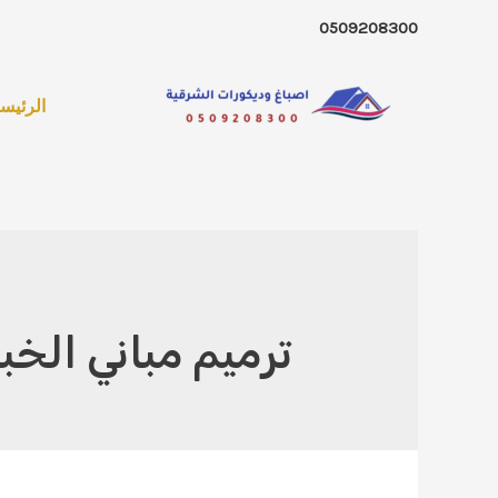
خطي
0509208300
لى
لمحتوى
الرئيسي
ترميم مباني الخبر