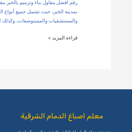
رقم افضل مقاول بناء وترميم بالخبر مقا
بمدينة الخبر، حيث تشمل جميع أنواع الم
والمستشفيات والمستوصفات، وكذلك المد
رقم
قراءة المزيد »
افضل
مقاول
بناء
وترميم
بالخبر
0509208300
معلم اصباغ الدمام الشرقية
تنفيذ جميع اعمال اصباغ داخلية وخارجية وتركيب ديكورات فوم