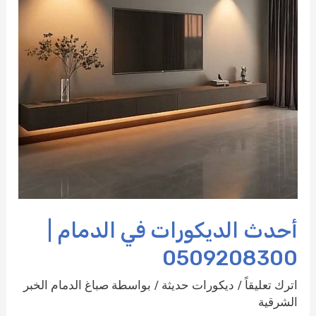
أحدث الديكورات في الدمام |
0509208300
اترك تعليقاً
/
ديكورات حديثة
/ بواسطة
صباغ الدمام الخبر
الشرقية