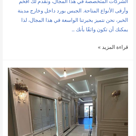
الشركات المتخصصة في هذا المجال، ونقدم لك أفخم
وأرقى الأنواع المتاحة. الجبس بورد داخل وخارج مدينة
الخبر، نحن نتميز بخبرتنا الواسعة في هذا المجال، لذا
يمكنك أن تكون واثقًا بأنك …
ديكورات
قراءة المزيد »
بالدمام
افضل
ديكورات
جبس
بوردللحوائط
والاسقف