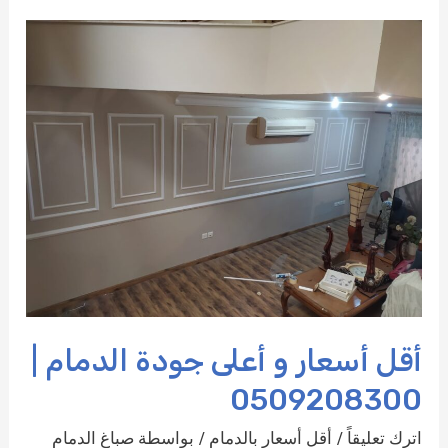
أقل أسعار و أعلى جودة الدمام |
0509208300
اترك تعليقاً
/
أقل أسعار بالدمام
/ بواسطة
صباغ الدمام