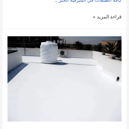
صباغ
قراءة المزيد »
الخبر
الشرقية
|
0509208300