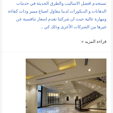
تستخدم افضل الاساليب والطرق الحديثة في خدمات
الدهانات و الديكورات لدينا مقاول اصباغ مميز وذات كفاءة
ومهارة عالية حيث ان شركتنا تقدم اسعار تنافسية عن
غيرها من الشركات الأخرى وذلك كي …
صباغين
قراءة المزيد »
الخبر
الشرقية
|
0509208300