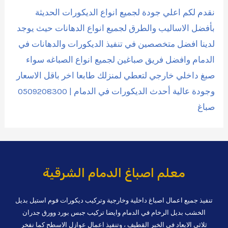
نقدم لكم اعلي جودة لجميع انواع الديكورات الحديثة
بأفضل الاساليب والطرق لجميع انواع الدهانات حيث يوجد
لدينا افضل متخصصين في تنفيذ الديكورات والدهانات في
الدمام وافضل فريق صباغين لجميع انواع الصباغه سواء
صبغ داخلي خارجي لتعطي لمنزلك طابعا اخر باقل الاسعار
وجودة عالية أحدث الديكورات في الدمام | 0509208300
صباغ
معلم اصباغ الدمام الشرقية
تنفيذ جميع اعمال اصباغ داخلية وخارجية وتركيب ديكورات فوم استيل بديل
الخشب بديل الرخام في الدمام وايضا تركيب جبس بورد وورق جدران
ثلاثي الابعاد في الخبر القطيف ، وتنفيذ اعمال عوازل الاسطح كما نفخر