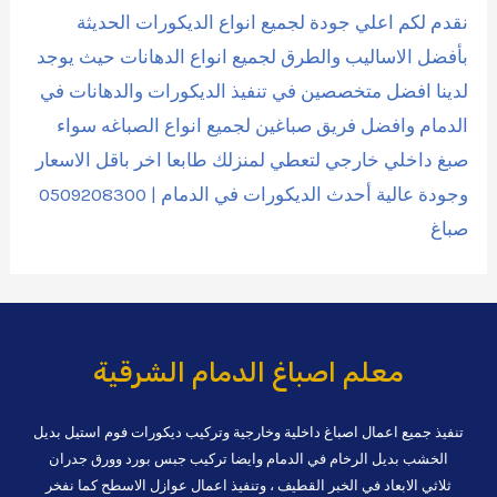
نقدم لكم اعلي جودة لجميع انواع الديكورات الحديثة
بأفضل الاساليب والطرق لجميع انواع الدهانات حيث يوجد
لدينا افضل متخصصين في تنفيذ الديكورات والدهانات في
الدمام وافضل فريق صباغين لجميع انواع الصباغه سواء
صبغ داخلي خارجي لتعطي لمنزلك طابعا اخر باقل الاسعار
وجودة عالية أحدث الديكورات في الدمام | 0509208300
صباغ
معلم اصباغ الدمام الشرقية
تنفيذ جميع اعمال اصباغ داخلية وخارجية وتركيب ديكورات فوم استيل بديل
الخشب بديل الرخام في الدمام وايضا تركيب جبس بورد وورق جدران
ثلاثي الابعاد في الخبر القطيف ، وتنفيذ اعمال عوازل الاسطح كما نفخر