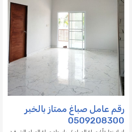
رقم عامل صباغ ممتاز بالخبر
0509208300
اترك تعليقاً
/
صباغ الدمام
/ بواسطة
صباغ الدمام الشرقية