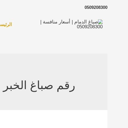
خطي
0509208300
لى
لمحتوى
الرئيسي
رقم صباغ الخبر