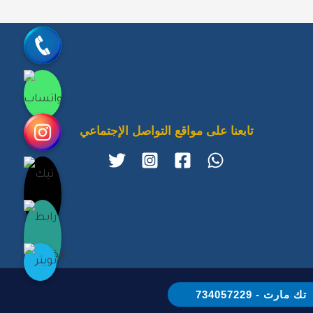
جوال
واتساب
انستقرام
تابعنا على مواقع التواصل الإجتماعي
تيك توك
رابط مخصّص
تويتر
تك مارت - 734057229