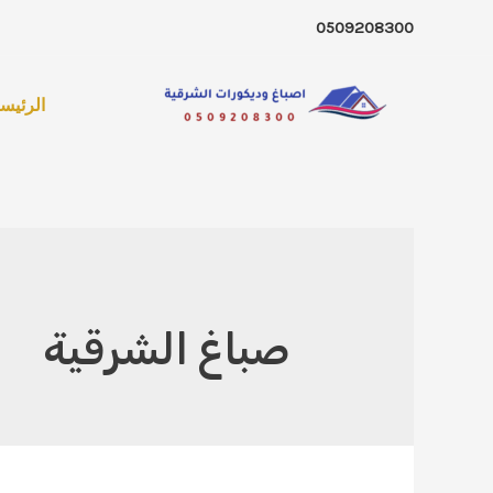
خطي
0509208300
لى
لمحتوى
الرئيسي
صباغ الشرقية