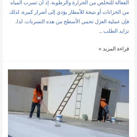
الفعالة للتخلص من الحرارة والرطوبة. إذ أن تسرب المياه
من الخزانات أو نتيجة للأمطار يؤدي إلى أضرار كبيرة، لذلك
فإن عملية العزل تحمي الأسطح من هذه التسربات. لذا،
تزايد الطلب …
عزل
قراءة المزيد »
اسطح
القطيف
افضل
عزل
ضد
الماء
والحرارة0509208300