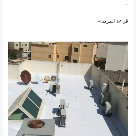
…
عازل
قراءة المزيد »
ضد
تسرب
المياه
القطيف
سيهات
0509208300