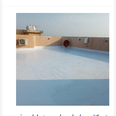
يمنع
تسرب
الماء
للسطح0509208300