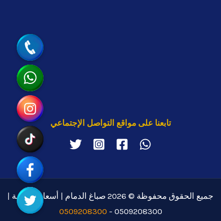
جوال
واتساب
انستقرام
تابعنا على مواقع التواصل الإجتماعي
تيك توك
رابط مخصّص
تويتر
جميع الحقوق محفوظة © 2026 صباغ الدمام | أسعار منافسة |
0509208300
0509208300 -