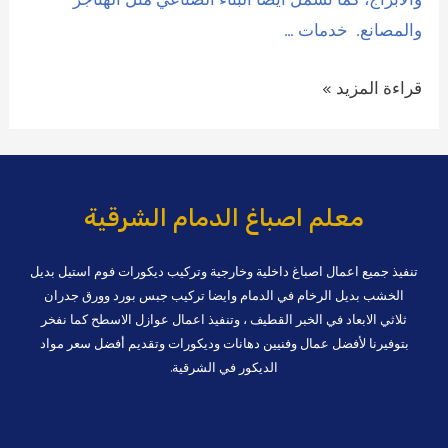
والمصانع. خدمات …
رقم
قراءة المزيد »
افضل
مقاول
بناء
وترميم
معلم اصباغ الدمام الشرقية
بالخبر
0509208300
تنفيذ جميع اعمال اصباغ داخلية وخارجية وتركيب ديكورات فوم استيل بديل
الخشب بديل الرخام في الدمام وايضا تركيب جبس بورد وورق جدران
ثلاثي الابعاد في الخبر القطيف ، وتنفيذ اعمال عوازل الاسطح كما نفخر
بتوفيرنا لأفضل عمال وفنيين دهانات وديكورات وتقديم أفضل سعر مواد
الديكور في الشرقية.