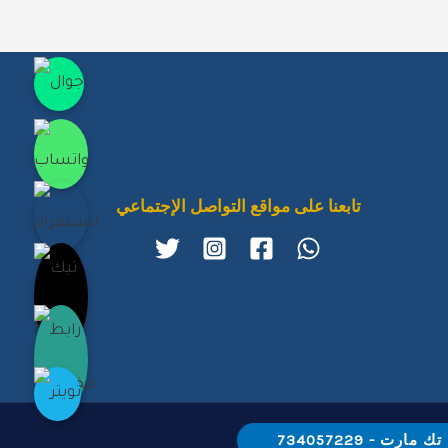
جوال
واتساب
انستقرام
تابعنا على مواقع التواصل الإجتماعي
تيك توك
رابط مخصّص
تويتر
تك مارت - 734057229