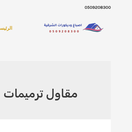
خطي
0509208300
لى
لمحتوى
الرئيسي
مقاول ترميمات ا