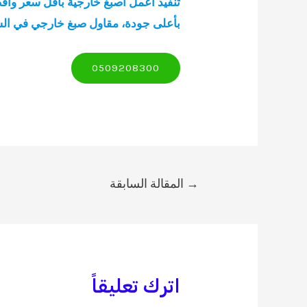
تنفيذ اعمل اصبغ خارجية بأقل سعر واف
بأعلى جودة، مقاول صبغ خارجي في الشر
0509208300
تصفّح
→
المقالة السابقة
المقالات
اترك تعليقاً