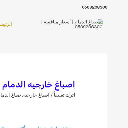
خطي
0509208300
لى
لمحتوى
الرئيسي
اصباغ خارجيه الدمام | 509208300
اترك تعليقاً
/
اصباغ خارجيه
,
صباغ الدما