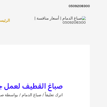
خطي
0509208300
لى
لمحتوى
الرئيسي
صباغ القطيف لعمل جمي
اترك تعليقاً
/
صباغ الدمام
/ بواسطة
صبا